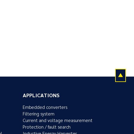
APPLICATIONS
Embedded converters
Filtering system
Current and voltage measurement
Protection / fault search
ol
Inductive Energy Harvester