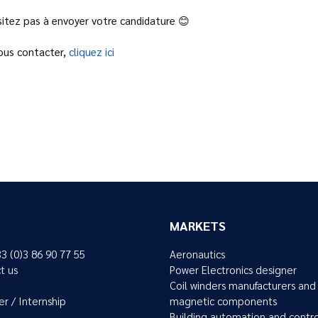
sitez pas à envoyer votre candidature 😊
nous contacter,
cliquez ici
MARKETS
33 (0)3 86 90 77 55
Aeronautics
t us
Power Electronics designer
Coil winders manufacturers and
er / Internship
magnetic components
Building automation and contr