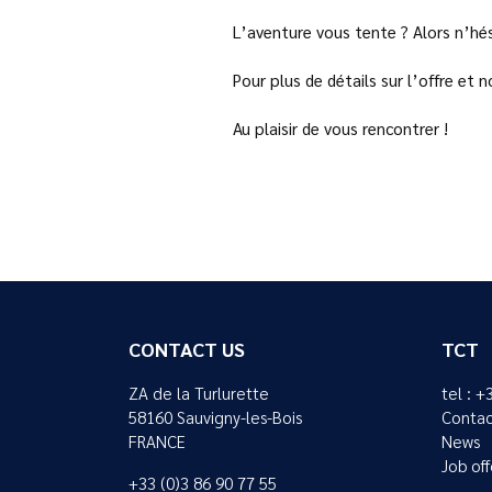
L’aventure vous tente ? Alors n’hé
Pour plus de détails sur l’offre et 
Au plaisir de vous rencontrer !
CONTACT US
TCT
ZA de la Turlurette
tel : +
58160 Sauvigny-les-Bois
Contac
FRANCE
News
Job off
+33 (0)3 86 90 77 55