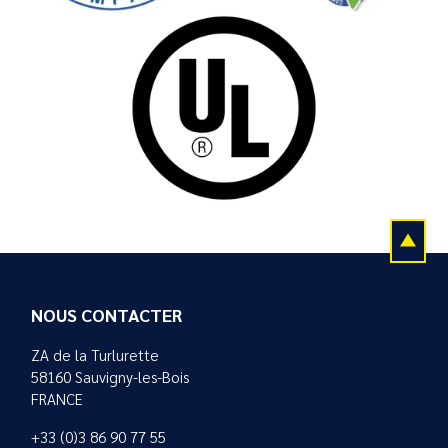
NOUS CONTACTER
ZA de la Turlurette
58160 Sauvigny-les-Bois
FRANCE
+33 (0)3 86 90 77 55