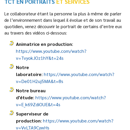
TCT EN PORTRAITS
ET SERVICES
Le collaborateur étant la personne la plus à même de parler
de l’environnement dans lequel il évolue et de son travail au
quotidien, venez découvrir le portrait de certains d’entre eux
au travers des vidéos ci-dessous:
Animatrice en production
:
https://www.youtube.com/watch?
v=TvyokJOz1hY&t=24s
Notre
laboratoire
:
https://www.youtube.com/watch?
v=De01H2uj5MA&t=8s
Notre bureau
d'étude
:
https://www.youtube.com/watch?
v=E_k69ZdiOUE&t=4s
Superviseur de
production
:
https://www.youtube.com/watch?
v=VvLTA9CywHs