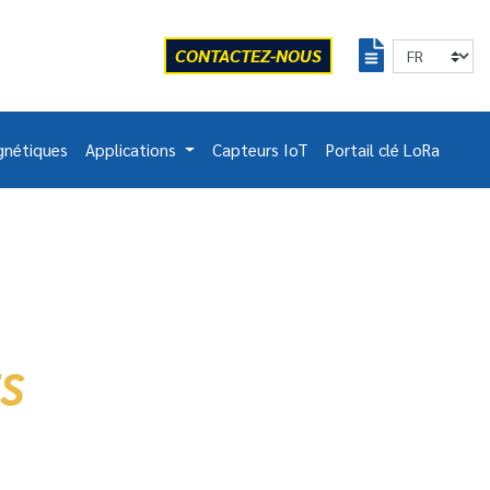
CONTACTEZ-NOUS
gnétiques
Applications
Capteurs IoT
Portail clé LoRa
S