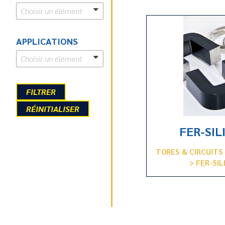
Choisir un élément
APPLICATIONS
Choisir un élément
RÉINITIALISER
FER-SIL
TORES & CIRCUIT
> FER-SIL