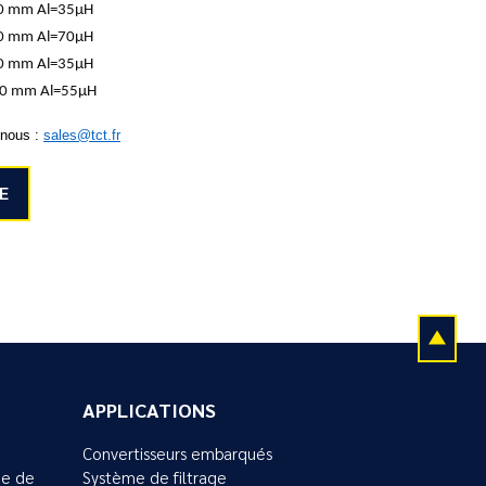
0 mm Al=35µH
0 mm Al=70µH
0 mm Al=35µH
20 mm Al=55µH
-nous :
sales@tct.fr
E
APPLICATIONS
Convertisseurs embarqués
ue de
Système de filtrage