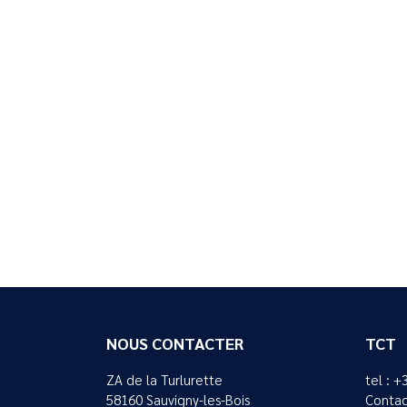
NOUS CONTACTER
TCT
ZA de la Turlurette
tel : +
58160 Sauvigny-les-Bois
Contac