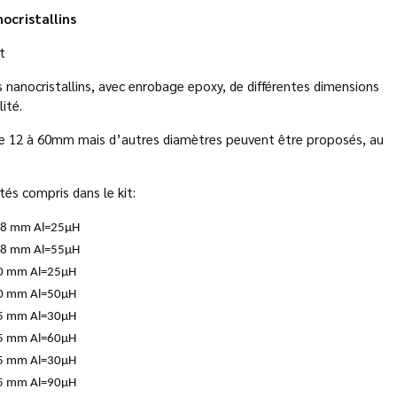
ocristallins
t
 nanocristallins, avec enrobage epoxy, de différentes dimensions
ité.
 de 12 à 60mm mais d’autres diamètres peuvent être proposés, au
és compris dans le kit:
*8 mm Al=25µH
*8 mm Al=55µH
0 mm Al=25µH
0 mm Al=50µH
5 mm Al=30µH
5 mm Al=60µH
5 mm Al=30µH
5 mm Al=90µH