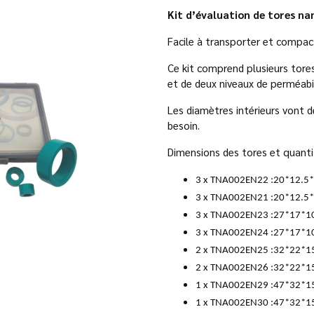
Kit d’évaluation de tores nan
Facile à transporter et compac
Ce kit comprend plusieurs tores
et de deux niveaux de perméabil
Les diamètres intérieurs vont
besoin.
Dimensions des tores et quantit
3 x TNA002EN22 :20*12.5
3 x TNA002EN21 :20*12.5
3 x TNA002EN23 :27*17*1
3 x TNA002EN24 :27*17*1
2 x TNA002EN25 :32*22*1
2 x TNA002EN26 :32*22*1
1 x TNA002EN29 :47*32*1
1 x TNA002EN30 :47*32*1