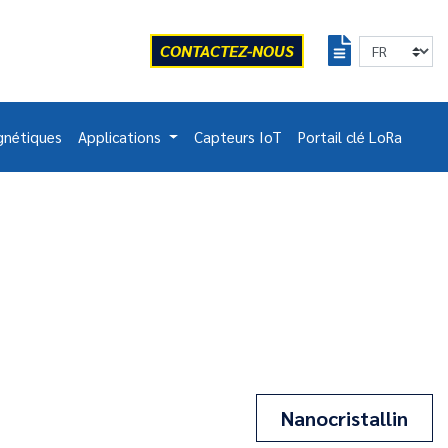
CONTACTEZ-NOUS
gnétiques
Applications
Capteurs IoT
Portail clé LoRa
Nanocristallin