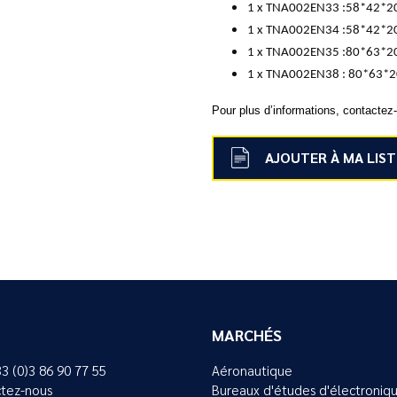
1 x TNA002EN33 :58*42*2
1 x TNA002EN34 :58*42*2
1 x TNA002EN35 :80*63*2
1 x TNA002EN38 : 80*63*
Pour plus d’informations, contactez
AJOUTER À MA LIST
MARCHÉS
33 (0)3 86 90 77 55
Aéronautique
tez-nous
Bureaux d'études d'électroniq