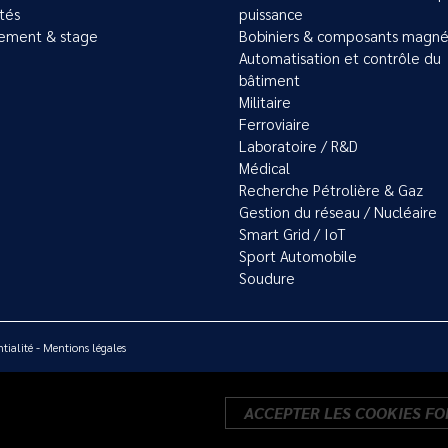
ités
puissance
ement & stage
Bobiniers & composants magné
Automatisation et contrôle du
bâtiment
Militaire
Ferroviaire
Laboratoire / R&D
Médical
Recherche Pétrolière & Gaz
Gestion du réseau / Nucléaire
Smart Grid / IoT
Sport Automobile
Soudure
tialité
-
Mentions légales
ACCEPTER LES COOKIES F