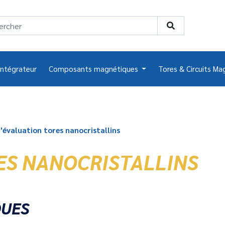
intégrateur
Composants magnétiques
Tores & Circuits Ma
d'évaluation tores nanocristallins
ES NANOCRISTALLINS
QUES