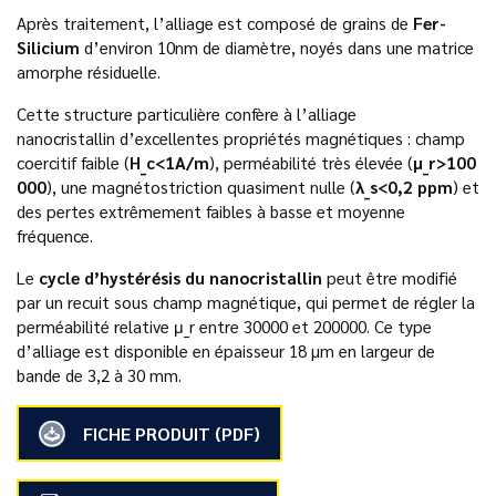
Après traitement, l’alliage est composé de grains de
Fer-
Silicium
d’environ 10nm de diamètre, noyés dans une matrice
amorphe résiduelle.
Cette structure particulière confère à l’alliage
nanocristallin d’excellentes propriétés magnétiques : champ
coercitif faible (
H_c<1A/m
), perméabilité très élevée (
µ_r>100
000
), une magnétostriction quasiment nulle (
λ_s<0,2 ppm
) et
des pertes extrêmement faibles à basse et moyenne
fréquence.
Le
cycle d’hystérésis du nanocristallin
peut être modifié
par un recuit sous champ magnétique, qui permet de régler la
perméabilité relative μ_r entre 30000 et 200000. Ce type
d’alliage est disponible en épaisseur 18 µm en largeur de
bande de 3,2 à 30 mm.
FICHE PRODUIT (PDF)