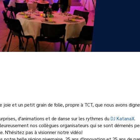
 joie et un petit grain de folie, propre à TCT, que nous avons dign
prises, d'animations et de danse sur les rythmes du
DJ KatanaX
.
leureusement nos collègues organisateurs qui se sont démenés pend
. N'hésitez pas à visionner notre vidéo!
s notre belle région nivernaise, 25 ans d'innovation et 25 ans de par